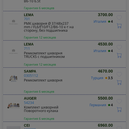
B6-10 6.5t
Гарантия 6 месяцев
3700.00
LEMA
701
Италия
4
РМК шкворня Ø 37/48x237
mm / FL6/F10/F12/B6-10 к-т на
сторону, без подшипника
Гарантия 12 месяцев
4530.00
LEMA
711
Италия
4
Ремкомплект шкворня
TRUCKS с подшипником
Гарантия 12 месяцев
4670.00
SAMPA
0305112
Турция
3.5
Ремкомплект шкворня
Гарантия 6 месяцев
5500.00
AUGER
54234
Германия
4
Комплект шкворней
Поворотного кулака
Гарантия 6 месяцев
6960.00
CEI