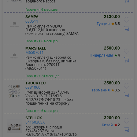
водяного насоса
Гарантия 6 месяцев
2130.00
SAMPA
030511
Турция
3.5
Ремкомплект VOLVO
FL6,FL12,N10 шкворня
(комплект на сторону) SAMPA
Гарантия 6 месяцев
2500.00
MARSHALL
M6507011
Нидерланды
4
Ремкомплект шкворня со
шкворнем, без подшипника
Вольво о.н. 270911
(M6507011)
Гарантия 24 месяцев
2580.00
TRUCKTEC
0331060
Германия
3.5
РМК шкворня 237*37/48
Volvo B12/F7-F16/FL6-
FL12/FS7/N7/N10 73 --> без
подшипника на сторону
Гарантия 6 месяцев
3200.00
STELLOX
8416030SX
Китай
2
р/к шкворня !с подш
37x48x237 \Volvo
FL616/617/7/10/12/ F10/12/16