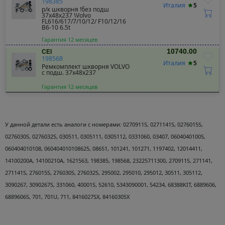
198385
Италия
5
р/к шкворня !без подш
37x48x237 \Volvo
FL616/617/7/10/12/ F10/12/16
B6-10 6.5t
Гарантия 12 месяцев
10740.00
CEI
198568
Италия
5
Ремкомплект шкворня VOLVO
c подш. 37x48x237
Гарантия 12 месяцев
У данной детали есть аналоги с номерами:
0270911S, 0271141S, 0276015S,
0276030S, 0276032S, 030511, 0305111, 0305112, 0331060, 03407, 0604040100S,
060404010108, 060404010108625, 08651, 101241, 101271, 1197402, 12014411,
14100200A, 14100210A, 1621563, 198385, 198568, 23225711300, 270911S, 271141,
271141S, 276015S, 276030S, 276032S, 295002, 295010, 295012, 30511, 305112,
3090267, 3090267S, 331060, 40001S, 52610, 5343090001, 54234, 68388KIT, 6889606,
6889606S, 701, 701U, 711, 8416027SX, 8416030SX