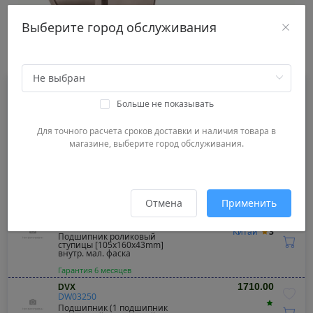
Выберите город обслуживания
Результаты поиска
1530.00
TOPCOVER
T19511005
Турция
3
Больше не показывать
Подшипник ступицы
Для точного расчета сроков доставки и наличия товара в
Гарантия 6 месяцев
магазине, выберите город обслуживания.
1640.00
RMP
RMP60410
Индия
3.8
Подшипник роликовый
[105x160x43] =33021
Гарантия 6 месяцев
Отмена
Применить
1660.00
S&K GMBH
SK285003701
Китай
3
Подшипник роликовый
ступицы [105x160x43mm]
внутр. мал. фаска
Гарантия 6 месяцев
1710.00
DVX
DW03250
Подшипник (1 подшипник