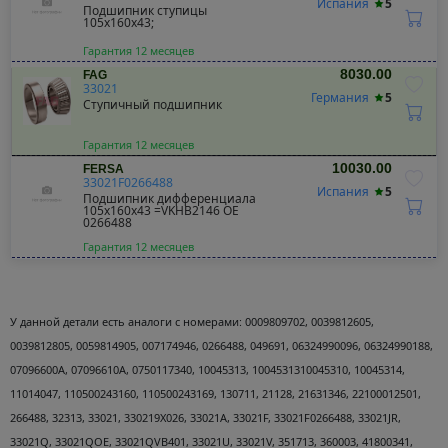
Испания
5
Подшипник ступицы
105x160x43;
Гарантия 12 месяцев
8030.00
FAG
33021
Германия
5
Ступичный подшипник
Гарантия 12 месяцев
10030.00
FERSA
33021F0266488
Испания
5
Подшипник дифференциала
105x160x43 =VKHB2146 OE
0266488
Гарантия 12 месяцев
У данной детали есть аналоги с номерами:
0009809702, 0039812605,
0039812805, 0059814905, 007174946, 0266488, 049691, 06324990096, 06324990188,
07096600A, 07096610A, 0750117340, 10045313, 1004531310045310, 10045314,
11014047, 110500243160, 110500243169, 130711, 21128, 21631346, 22100012501,
266488, 32313, 33021, 330219X026, 33021A, 33021F, 33021F0266488, 33021JR,
33021Q, 33021QOE, 33021QVB401, 33021U, 33021V, 351713, 360003, 41800341,