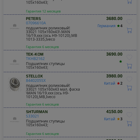
105x160x43;
Гарантия 12 месяцев
3680.00
PETERS
07096610A
Германия
4
подшипник роликовый!
33021 105x160x43\ MAN
16/19.xxx (ось H9-10120),MB
1013-3335,Iveco
Гарантия 6 месяцев
3690.00
TEK-KOM
TKHB2162
Подшипник ступицы
105x160x43;
3980.00
STELLOX
8440205SX
Китай
2
подшипник роликовый!
33021 105x160x43 мал. фаска
\MAN 16/19.xxx (ось H9-
10120),MB,Iveco
Гарантия 6 месяцев
4150.00
SHTURMAN
S33021
Китай
3
Подшипник ступицы
105x160x43;
Гарантия 6 месяцев