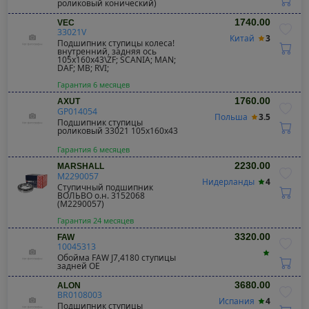
роликовый конический)
1740.00
VEC
33021V
Китай
3
Подшипник ступицы колеса!
внутренний, задняя ось
105x160x43\ZF; SCANIA; MAN;
DAF; MB; RVI;
Гарантия 6 месяцев
1760.00
AXUT
GP014054
Польша
3.5
Подшипник ступицы
роликовый 33021 105x160x43
Гарантия 6 месяцев
2230.00
MARSHALL
M2290057
Нидерланды
4
Ступичный подшипник
ВОЛЬВО о.н. 3152068
(M2290057)
Гарантия 24 месяцев
3320.00
FAW
10045313
Обойма FAW J7,4180 ступицы
задней OE
3680.00
ALON
BR0108003
Испания
4
Подшипник ступицы