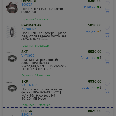
5390.00
ONYARBI
800727
Италия
4
Подшипник 105-160-43mm
(33021/Q)
Гарантия 12 месяцев
5810.00
KACMAZLAR
K2300023
Турция
3
Подшипник дифференциала
редуктора заднего моста DAF
(105x160x43 mm)
Гарантия 6 месяцев
6080.00
SKF
VKT8950
Германия
5
подшипник роликовый!
33021 105x160x43
\Iveco,MB,MAN 16/19.xxx (ось
H9-10120) 1013-3335
Гарантия 12 месяцев
6930.00
SKF
VKHB2162
Германия
5
Подшипник роликовый мал.
фаска [105x160x43 33021]
MAN 16/19.xxx (ось H9-
10120),MB,Iveco
Гарантия 12 месяцев
8020.00
FERSA
33021F