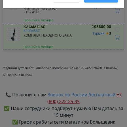
KACMAZLAR
K1004565
Турция
3
Вал входной VOLVO
K10.04565
Гарантия 6 месяцев
108600.00
KACMAZLAR
K1004567
Турция
3
КОМПЛЕКТ ВХОДНОГО ВАЛА
Гарантия 6 месяцев
У данной детали есть аналоги с номерами:
22328788, 7422328788, K1004562,
K1004565, K1004567
📞 Позвоните нам
Звонок по России бесплатный
+7
(800) 222-25-35
✅ Наши сотрудники подберут нужную Вам деталь за
15 минут
✅ График работы сети магазинов Большевик