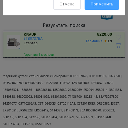
Отмена
Применить
Результаты поиска
8220.00
KRAUF
STB0737BA
Германия
3.9
Стартер
Гарантия 6 месяцев
У данной детали есть аналоги с номерами:
0001107078, 0001108181, 02630500,
063521070780, 0986022480, 11022480, 110552, 1280000100, 17300N, 17366R,
185086321, 18508661, 185086610, 18508662, 21302969, 252094, 3582514, 3801351,
3840888, 668003092, 668011092, 668012092, 71436700, 88213145, 8EA730278001,
91251077, CST10263AS, CST10263GS, CST20115AS, CST20115GS, DRS0582, JS737,
LRS01321, LRS02328, LRS02412, S114381, S114381N, SBA185086670, SBO263,
SHI115, SHI115A, ST2286, STB0737BA, STB0737ZL, STB9737RN, STD0737ML,
STH0737BA, TT15797, U5MK8259