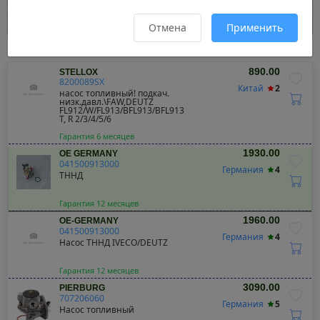
Отмена
Применить
Результаты поиска
890.00
STELLOX
8200089SX
Китай
2
насос топливный! подкач.
низк.давл.\FAW,DEUTZ
FL912/W/FL913/BFL913/BFL913
T, R 2/3/4/5/6
Гарантия 6 месяцев
1930.00
OE GERMANY
041500913000
Германия
4
ТННД
Гарантия 12 месяцев
1960.00
OE-GERMANY
041500913000
Германия
4
Насос ТННД IVECO/DEUTZ
Гарантия 12 месяцев
3090.00
PIERBURG
707206060
Германия
5
Насос топливный