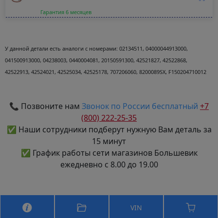
Гарантия 6 месяцев
У данной детали есть аналоги с номерами:
02134511, 04000044913000,
041500913000, 04238003, 0440004081, 20150591300, 42521827, 42522868,
42522913, 42524021, 42525034, 42525178, 707206060, 8200089SX, F150204710012
📞 Позвоните нам
Звонок по России бесплатный
+7
(800) 222-25-35
✅ Наши сотрудники подберут нужную Вам деталь за
15 минут
✅ График работы сети магазинов Большевик
ежедневно с 8.00 до 19.00
Политика персональных данных
VIN