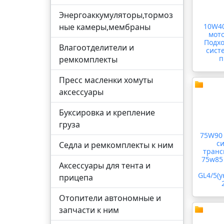
Энергоаккумуляторы,тормоз
ные камеры,мембраны
10W40
мото
Подхо
Влагоотделители и
сист
п
ремкомплекты
Пресс масленки хомуты
аксессуары
Буксировка и крепление
груза
75W90 
с
Седла и ремкомплекты к ним
транс
75w85 
Аксессуары для тента и
GL4/5(у
прицепа
Отопители автономные и
запчасти к ним