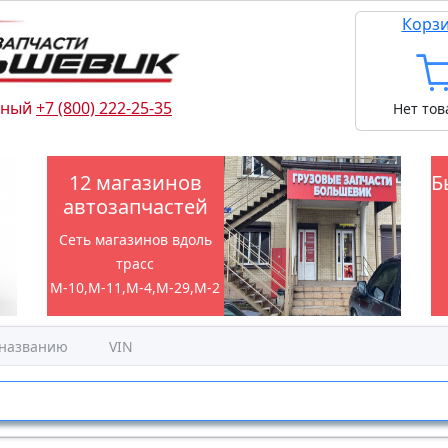
Корз
тный
+7 (800) 222-25-35
Нет тов
12 магазинов
Б
автозапчастей
Сеть магазинов вдоль
трасс
М-10,М-11,М-4,М-29,М-2
 названию
VIN