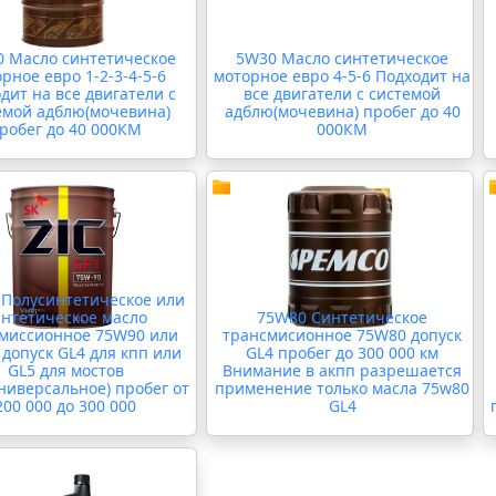
 Масло синтетическое
5W30 Масло синтетическое
рное евро 1-2-3-4-5-6
моторное евро 4-5-6 Подходит на
дит на все двигатели с
все двигатели с системой
емой адблю(мочевина)
адблю(мочевина) пробег до 40
робег до 40 000КМ
000КМ
Полусинтетическое или
интетическое масло
75W80 Синтетическое
миссионное 75W90 или
трансмисионное 75W80 допуск
допуск GL4 для кпп или
GL4 пробег до 300 000 км
GL5 для мостов
Внимание в акпп разрешается
ниверсальное) пробег от
применение только масла 75w80
200 000 до 300 000
GL4