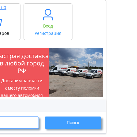
ина
Вход
аров
Регистрация
ыстрая доставка
в любой город
РФ
Доставим запчасти
к месту поломки
Вашего автомобиля
Поиск