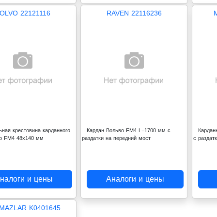
OLVO 22121116
RAVEN 22116236
ьная крестовина карданного
Кардан Вольво FM4 L=1700 мм с
Кардан
о FM4 48x140 мм
раздатки на передний мост
с раздат
налоги и цены
Аналоги и цены
MAZLAR K0401645