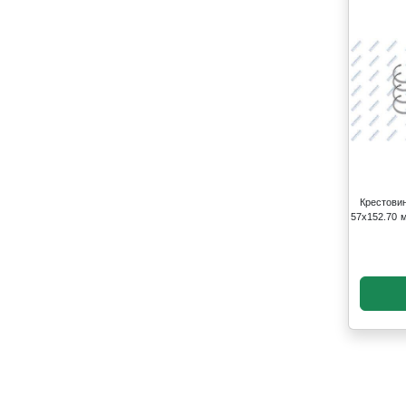
Крестови
57х152.70 