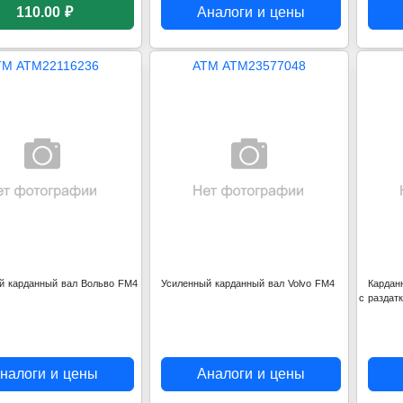
110.00 ₽
Аналоги и цены
TM ATM22116236
ATM ATM23577048
й карданный вал Вольво FM4
Усиленный карданный вал Volvo FM4
Кардан
с раздат
налоги и цены
Аналоги и цены