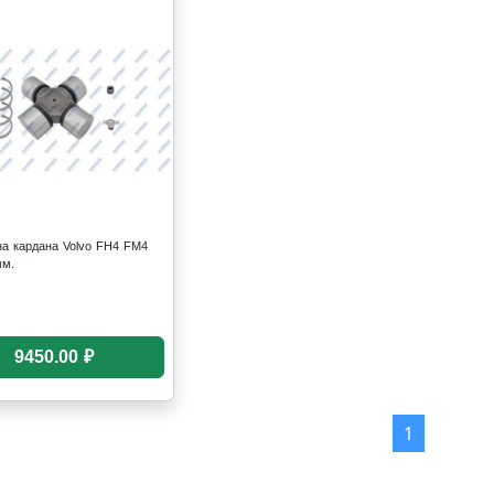
на кардана Volvo FH4 FM4
мм.
9450.00 ₽
1