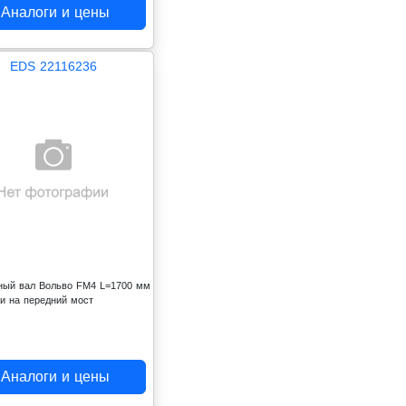
Аналоги и цены
EDS 22116236
ный вал Вольво FM4 L=1700 мм
ки на передний мост
Аналоги и цены