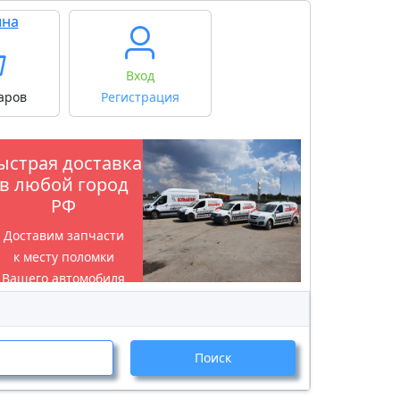
ина
Вход
аров
Регистрация
ыстрая доставка
в любой город
РФ
Доставим запчасти
к месту поломки
Вашего автомобиля
Поиск