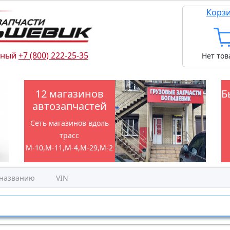
Корз
тный
+7 (800) 222-25-35
Нет тов
12 магазинов
Б
автозапчастей
Сеть магазинов вдоль
трасс
М-10,М-11,М-4,М-29,М-2
 названию
VIN