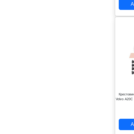
А
Крестови
Volvo A20C
А