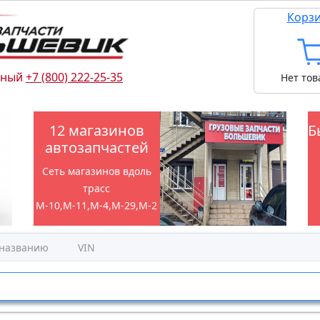
Корз
тный
+7 (800) 222-25-35
Нет тов
12 магазинов
Б
автозапчастей
Сеть магазинов вдоль
трасс
М-10,М-11,М-4,М-29,М-2
 названию
VIN