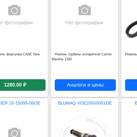
ель форсунки CASE New
Ремень турбины испарителя Carrier
Ремень
Maxima 1300
1280.00 ₽
Аналоги и цены
IER 25-15095-00OE
BLUMAQ VOE20550001OE