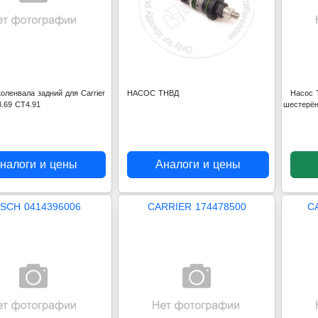
оленвала задний для Carrier
НАСОС ТНВД
Насос 
.69 CT4.91
шестерё
налоги и цены
Аналоги и цены
SCH 0414396006
CARRIER 174478500
C