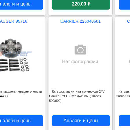
налоги и цены
220.00 ₽
AUGER 95716
CARRIER 226040501
C
на кардана переднего моста
Катушка магнитная соленоида 24V
Катушк
 A40G
Carrier TYPE HM2 d=11мм ( Xarios
Carrier C
500/600)
налоги и цены
Аналоги и цены