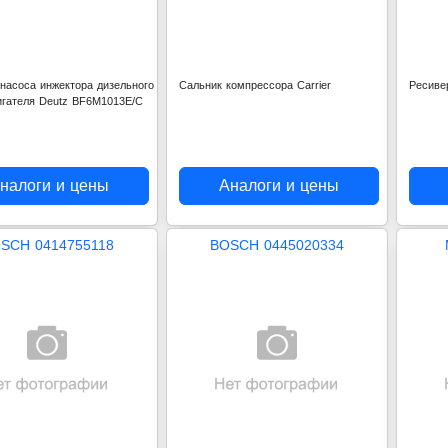
насоса инжектора дизельного
Сальник компрессора Carrier
Ресивер
игателя Dеutz BF6M1013E/C
налоги и цены
Аналоги и цены
SCH 0414755118
BOSCH 0445020334