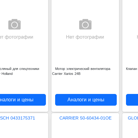
сляный для спецтехники
Мотор электрический вентилятора
Клапан
 Holland
Carrier Xarios 24В
налоги и цены
Аналоги и цены
SCH 0433175371
CARRIER 50-60434-01OE
GLO