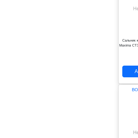
Сальник к
Maxima CT3
А
BO