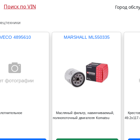
Поиск по VIN
Город обсл
пецтехники
IVECO 4895610
MARSHALL ML550335
плотнительное
Масляный фильтр, навинчиваемый,
Кресто
полнопоточный двигателя Komatsu
49.2x117