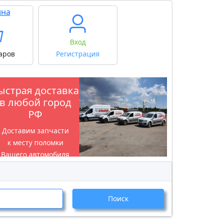
ина
Вход
аров
Регистрация
ыстрая доставка
в любой город
РФ
Доставим запчасти
к месту поломки
Вашего автомобиля
Поиск