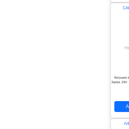
CA
Катушка м
Xarios 24V
А
IV