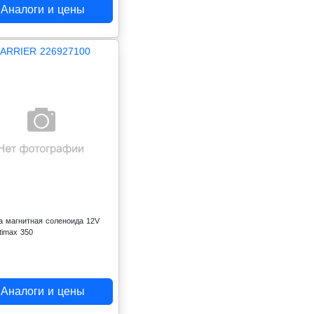
Аналоги и цены
ARRIER 226927100
а магнитная соленоида 12V
itimax 350
Аналоги и цены