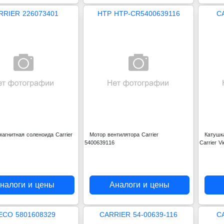
RRIER 226073401
HTP HTP-CR5400639116
C
агнитная соленоида Carrier
Мотор вентилятора Carrier
Катушк
5400639116
Carrier V
налоги и цены
Аналоги и цены
ECO 5801608329
CARRIER 54-00639-116
C