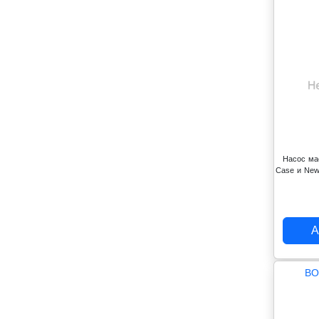
Насос ма
Case и New
А
BO