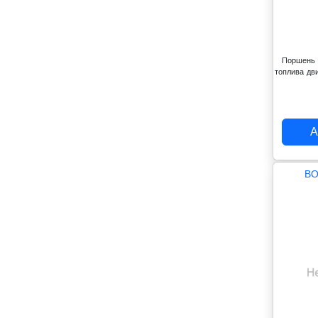
Поршень 
топлива дв
А
BO